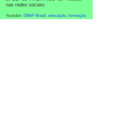
nas redes sociais:
Youtube:
DBAF Brasil, educação, formação,
futebol e arbitragem
Instagram:
@DBAF.Árbitros_
Facebook:
DBAFdivisão
Marcelo de Lima Henrique Eterno
FIFA Visita a DBAF
O Conceituado Árbitro Marcelo de Lima
Henrique, eterno FIFA da Cidade
Maravilhosa Rio de Janeiro, hoje do quadro
de árbitros da Federação Pernambucana
de Futebol - FPF, realizou em 2013, uma
Palestra na sede da DBAF, sobre: A
importância dos estudos na vida do cidadão
e teve a felicidade de falar da sua brilhante