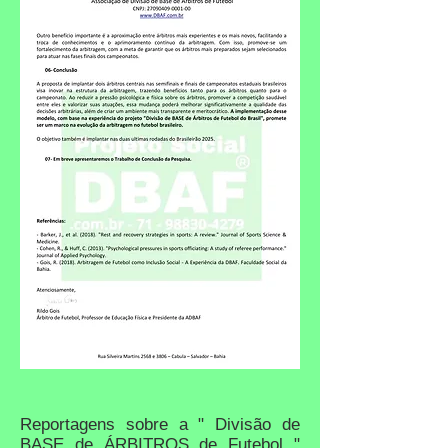
Reportagens sobre a " Divisão de
BASE de ÁRBITROS de Futebol "