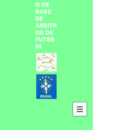
O DE
BASE
DE
ÁRBITR
OS DE
FUTEB
OL